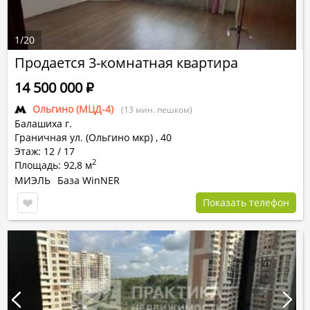
1
/
20
Продается 3-комнатная квартира
14 500 000
Р
Ольгино (МЦД-4)
(13 мин. пешком)
Балашиха г.
Граничная ул. (Ольгино мкр)
,
40
Этаж: 12 / 17
2
Площадь: 92,8 м
МИЭЛЬ
База WinNER
Показать телефон