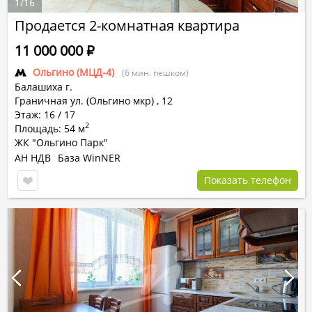
1
/
16
Продается 2-комнатная квартира
11 000 000
Р
Ольгино (МЦД-4)
(6 мин. пешком)
Балашиха г.
Граничная ул. (Ольгино мкр)
,
12
Этаж: 16 / 17
2
Площадь: 54 м
ЖК "Ольгино Парк"
АН НДВ
База WinNER
Показать телефон