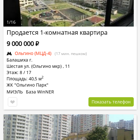
1
/
16
Продается 1-комнатная квартира
9 000 000
Р
Ольгино (МЦД-4)
(17 мин. пешком)
Балашиха г.
Шестая ул. (Ольгино мкр)
,
11
Этаж: 8 / 17
2
Площадь: 40,5 м
ЖК "Ольгино Парк"
МИЭЛЬ
База WinNER
Показать телефон