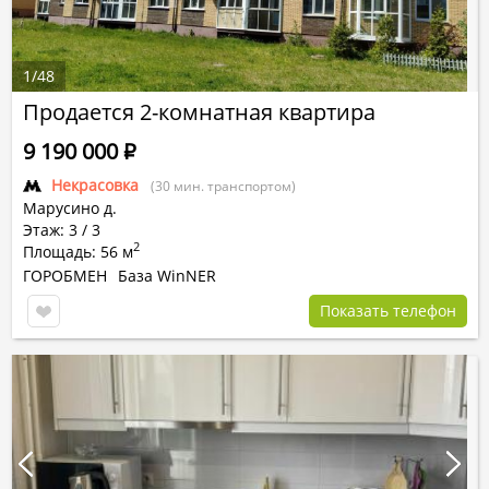
1
/
48
Продается 2-комнатная квартира
9 190 000
Р
Некрасовка
(30 мин. транспортом)
Марусино д.
Этаж: 3 / 3
2
Площадь: 56 м
ГОРОБМЕН
База WinNER
Показать телефон