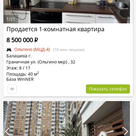
1
/
21
Продается 1-комнатная квартира
8 500 000
Р
Ольгино (МЦД-4)
(10 мин. пешком)
Балашиха г.
Граничная ул. (Ольгино мкр)
,
32
Этаж: 8 / 17
2
Площадь: 40 м
База WinNER
Показать телефон