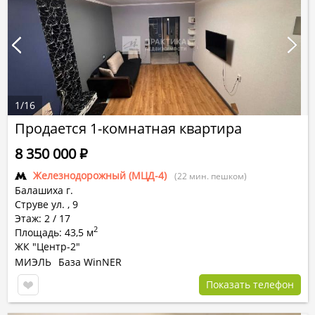
1
/
16
Продается 1-комнатная квартира
8 350 000
Р
Железнодорожный (МЦД-4)
(22 мин. пешком)
Балашиха г.
Струве ул.
,
9
Этаж: 2 / 17
2
Площадь: 43,5 м
ЖК "Центр-2"
МИЭЛЬ
База WinNER
Показать телефон