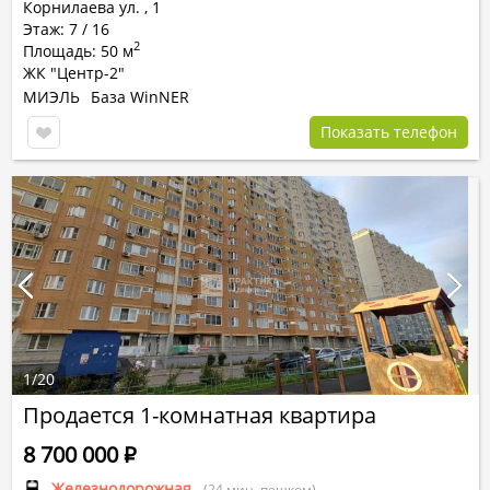
Корнилаева ул.
,
1
Этаж: 7 / 16
2
Площадь: 50 м
ЖК "Центр-2"
МИЭЛЬ
База WinNER
Показать телефон
1
/
20
Продается 1-комнатная квартира
8 700 000
Р
Железнодорожная
(24 мин. пешком)