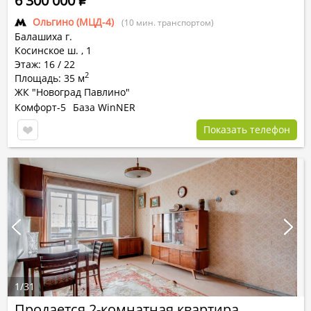
6 300 000
Р
Ольгино (МЦД-4)
(10 мин. транспортом)
Балашиха г.
Косинское ш.
,
1
Этаж: 16 / 22
2
Площадь: 35 м
ЖК "Новоград Павлино"
Комфорт-5
База WinNER
Показать телефон
1
/
31
Продается 2-комнатная квартира