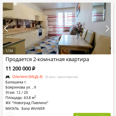
1
/
34
Продается 2-комнатная квартира
11 200 000
Р
Ольгино (МЦД-4)
(6 мин. транспортом)
Балашиха г.
Бояринова ул.
,
9
Этаж: 12 / 20
2
Площадь: 63,8 м
ЖК "Новоград Павлино"
МИЭЛЬ
База WinNER