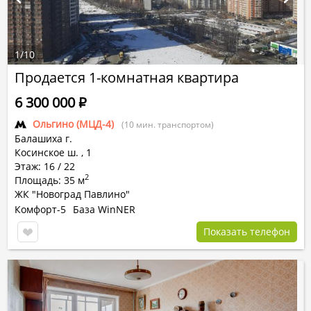
1
/
10
Продается 1-комнатная квартира
6 300 000
Р
Ольгино (МЦД-4)
(10 мин. транспортом)
Балашиха г.
Косинское ш.
,
1
Этаж: 16 / 22
2
Площадь: 35 м
ЖК "Новоград Павлино"
Комфорт-5
База WinNER
Показать телефон