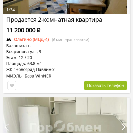
1
/
34
Продается 2-комнатная квартира
11 200 000
Р
Ольгино (МЦД-4)
(6 мин. транспортом)
Балашиха г.
Бояринова ул.
,
9
Этаж: 12 / 20
2
Площадь: 63,8 м
ЖК "Новоград Павлино"
МИЭЛЬ
База WinNER
Показать телефон