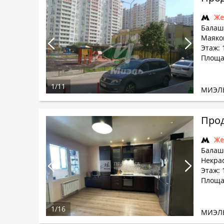
Же
Балаши
Маяков
Этаж: 
Площад
1
/
11
МИЭЛ
Прод
Же
Балаши
Некра
Этаж: 
Площад
1
/
16
МИЭЛ