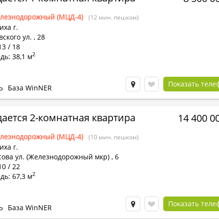
лезнодорожный (МЦД-4)
(12 мин. пешком)
ха г.
ского ул.
,
28
13 / 18
2
ь: 38,1 м
Показать теле
Ь
База WinNER
ается 2-комнатная квартира
14 400 0
лезнодорожный (МЦД-4)
(10 мин. пешком)
ха г.
сова ул. (Железнодорожный мкр)
,
6
10 / 22
2
ь: 67,3 м
Показать теле
Ь
База WinNER