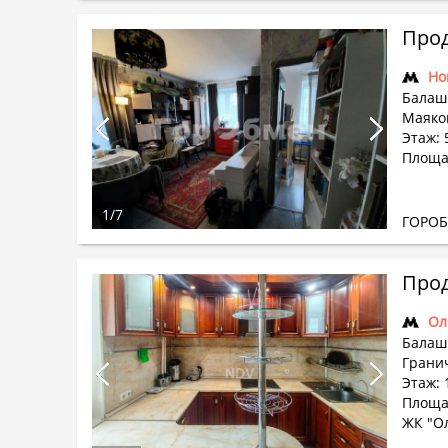
Прод
Но
Балаши
Маяков
Этаж: 5
Площад
1
/
7
ГОРО
Прод
Ол
Балаши
Гранич
Этаж: 
Площа
ЖК "О