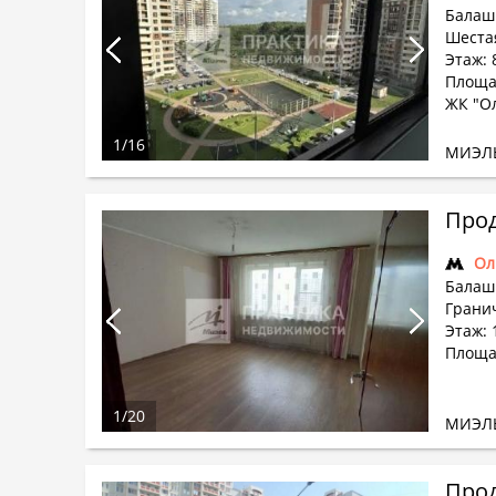
Балаши
Шестая
Этаж: 
Площад
ЖК "О
1
/
16
МИЭЛ
Прод
Ол
Балаши
Гранич
Этаж: 
Площад
1
/
20
МИЭЛ
Прод