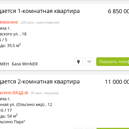
ается 1-комнатная квартира
6 850 0
вокосино
(20 мин. транспортом)
ха г.
ского ул.
,
18
 / 5
2
ь: 35,5 м
Показать теле
БМЕН
База WinNER
ается 2-комнатная квартира
11 000 0
ьгино (МЦД-4)
(6 мин. пешком)
ха г.
ная ул. (Ольгино мкр)
,
12
16 / 17
2
дь: 54 м
льгино Парк"