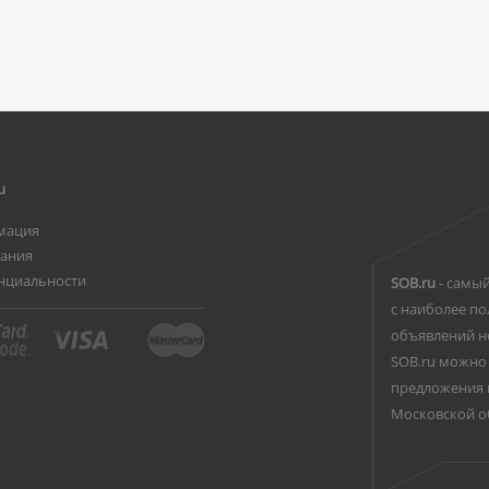
u
мация
вания
нциальности
SOB.ru
- самый
с наиболее по
объявлений н
SOB.ru можно 
предложения 
Московской о