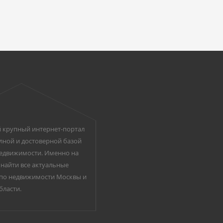
 крупный интернет-портал
лной и достоверной базой
едвижимости. Именно на
найти все актуальные
по недвижимости Москвы и
бласти.