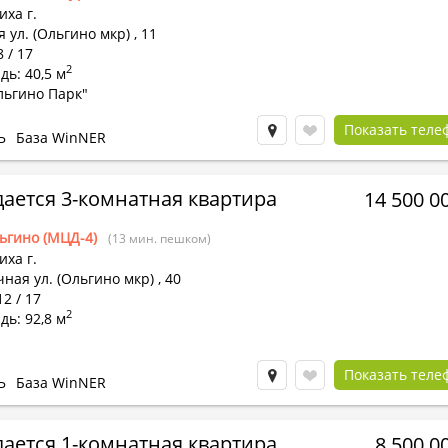
ха г.
 ул. (Ольгино мкр)
,
11
8 / 17
2
ь: 40,5 м
льгино Парк"
Показать теле
Ь
База WinNER
ается 3-комнатная квартира
14 500 0
ьгино (МЦД-4)
(13 мин. пешком)
ха г.
ная ул. (Ольгино мкр)
,
40
12 / 17
2
ь: 92,8 м
Показать теле
Ь
База WinNER
ается 1-комнатная квартира
8 500 0