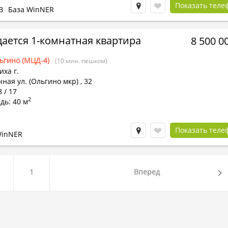
Показать теле
В
База WinNER
ается 1-комнатная квартира
8 500 0
ьгино (МЦД-4)
(10 мин. пешком)
ха г.
ная ул. (Ольгино мкр)
,
32
8 / 17
2
дь: 40 м
Показать теле
WinNER
1
Вперед