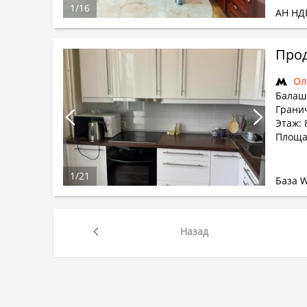
1
/
16
АН НД
Прод
Ол
Балаши
Гранич
Этаж: 
Площа
1
/
21
База 
Назад