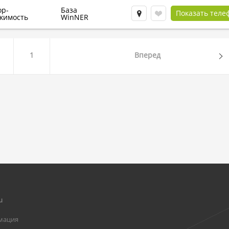
ор-
База
Показать теле
жимость
WinNER
1
Вперед
u
мация