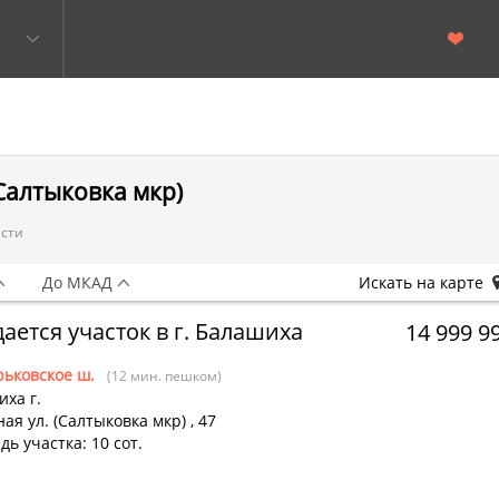
(Салтыковка мкр)
асти
До МКАД
Искать на карте
ается участок в г. Балашиха
14 999 9
рьковское ш.
(12 мин. пешком)
ха г.
ая ул. (Салтыковка мкр)
,
47
ь участка: 10 сот.