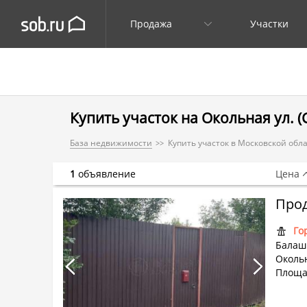
Продажа
Участки
Купить участок на Окольная ул. 
База недвижимости
Купить участок в Московской обл
1
объявление
Цена
Прод
Го
Балаши
Окольн
Площад