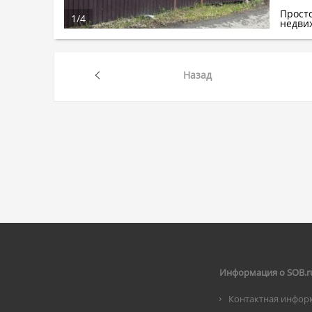
Прост
1
/
4
недви
Назад
Информация о SOB.r
Контактная инфор