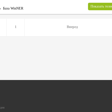
Показать тел
Ь
База WinNER
1
Вперед
ция