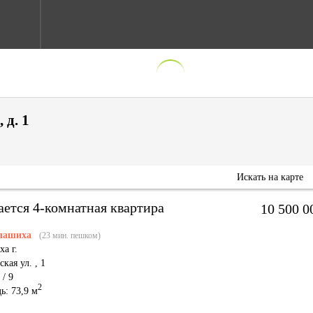
 д. 1
Искать на карте
ается 4-комнатная квартира
10 500 
лашиха
(23 мин. пешком)
а г.
кая ул.
,
1
 / 9
2
ь: 73,9 м