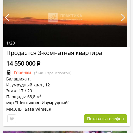
1
/
20
Продается 3-комнатная квартира
14 550 000
Р
Горенки
(5 мин. транспортом)
Балашиха г.
Изумрудный кв-л
,
12
Этаж: 17 / 20
2
Площадь: 63,8 м
мкр "Щитниково Изумрудный"
МИЭЛЬ
База WinNER
Показать телефон