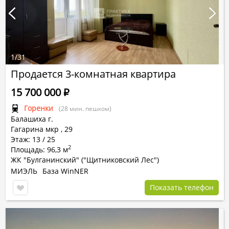
1
/
31
Продается 3-комнатная квартира
15 700 000
Р
Горенки
(28 мин. пешком)
Балашиха г.
Гагарина мкр
,
29
Этаж: 13 / 25
2
Площадь: 96,3 м
ЖК "Булганинский" ("Щитниковский Лес")
МИЭЛЬ
База WinNER
Показать телефон