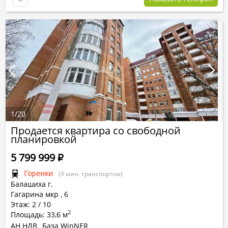
1
/
20
Продается квартира со свободной
планировкой
5 799 999
Р
Горенки
(4 мин. транспортом)
Балашиха г.
Гагарина мкр
,
6
Этаж: 2 / 10
2
Площадь: 33,6 м
АН НДВ
База WinNER