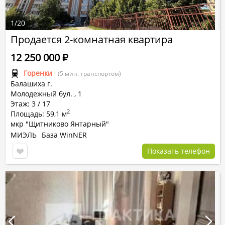
1
/
20
Продается 2-комнатная квартира
12 250 000
Р
Горенки
(5 мин. транспортом)
Балашиха г.
Молодежный бул.
,
1
Этаж: 3 / 17
2
Площадь: 59,1 м
мкр "Щитниково Янтарный"
МИЭЛЬ
База WinNER
Показать телефон