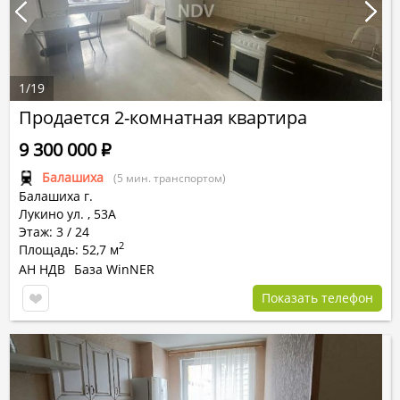
1
/
19
Продается 2-комнатная квартира
9 300 000
Р
Балашиха
(5 мин. транспортом)
Балашиха г.
Лукино ул.
,
53А
Этаж: 3 / 24
2
Площадь: 52,7 м
АН НДВ
База WinNER
Показать телефон