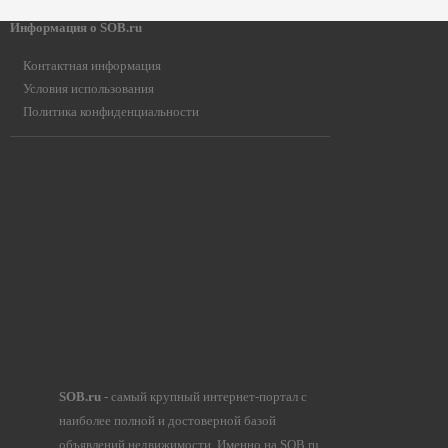
Информация о SOB.ru
Контактная информация
Условия использования
Политика конфиденциальности
SOB.ru
- самый крупный интернет-портал с
наиболее полной и достоверной базой
объявлений недвижимости. Именно на SOB.ru