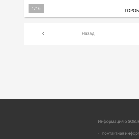
1
/
16
ГОРО
Назад
Информация о SOB.r
Контактная инфор