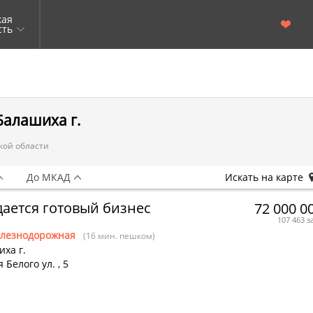
кая
сть
Балашиха г.
кой области
До МКАД
Искать на карте
ается готовый бизнес
72 000 0
107 463 з
лезнодорожная
(16 мин. пешком)
ха г.
 Белого ул.
,
5