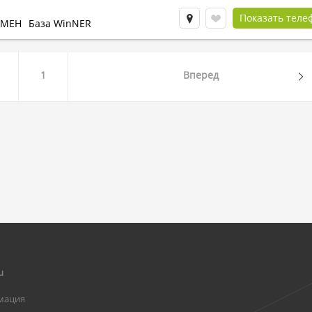
Показать теле
БМЕН
База WinNER
1
Вперед
u
мация