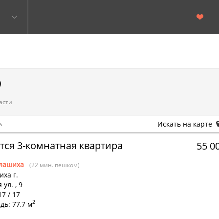
9
асти
Искать на карте
тся 3-комнатная квартира
55 0
лашиха
(22 мин. пешком)
ха г.
 ул.
,
9
17 / 17
2
ь: 77,7 м