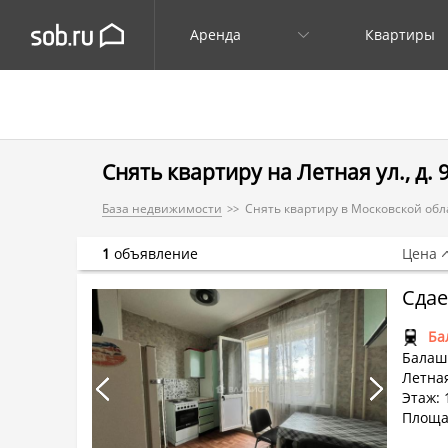
Аренда
Квартиры
Снять квартиру на Летная ул., д. 
База недвижимости
Снять квартиру в Московской обл
1
объявление
Цена
Сдае
Ба
Балаши
Летная
Этаж: 
Площад