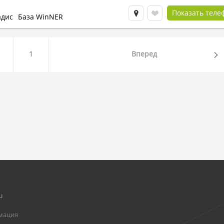
Показать теле
адис
База WinNER
1
Вперед
u
мация