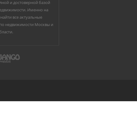
лной и достоверной базой
едвижимости. Именно на
найти все актуальные
по недвижимости Москвы и
бласти.