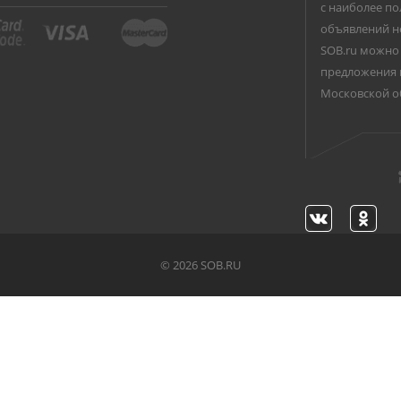
с наиболее по
объявлений н
SOB.ru можно 
предложения 
Московской о
©
2026 SOB.RU