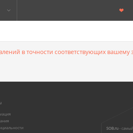
влений в точности соответствующих вашему з
u
мация
вания
нциальности
SOB.ru
- самый