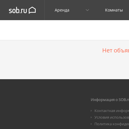
Аренда
Комнаты
Нет объя
Информация о SOB.r
Контактная инфор
Условия использо
Политика конфиде