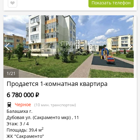
Показать телефон
1
/
21
Продается 1-комнатная квартира
6 780 000
Р
Черное
(10 мин. транспортом)
Балашиха г.
Дубовая ул. (Сакраменто мкр)
,
11
Этаж: 3 / 4
2
Площадь: 39,4 м
ЖК "Сакраменто"