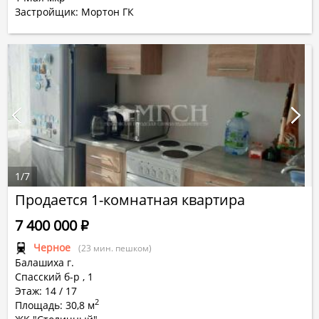
Застройщик: Мортон ГК
1
/
7
Продается 1-комнатная квартира
7 400 000
Р
Черное
(23 мин. пешком)
Балашиха г.
Спасский б-р
,
1
Этаж: 14 / 17
2
Площадь: 30,8 м