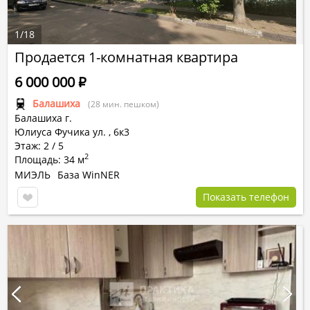
1
/
18
Продается 1-комнатная квартира
6 000 000
Р
Балашиха
(28 мин. пешком)
Балашиха г.
Юлиуса Фучика ул.
,
6к3
Этаж: 2 / 5
2
Площадь: 34 м
МИЭЛЬ
База WinNER
Показать телефон