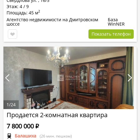
Свердлова ул.
,
16/5
Этаж: 4 / 9
2
Площадь: 45 м
Агентство недвижимости на Дмитровском
База
шоссе
WinNER
Показать телефон
1
/
24
Продается 2-комнатная квартира
7 800 000
Р
Балашиха
(26 мин. пешком)