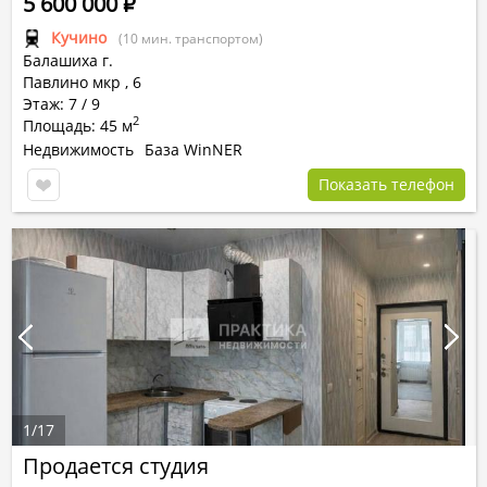
5 600 000
Р
Кучино
(10 мин. транспортом)
Балашиха г.
Павлино мкр
,
6
Этаж: 7 / 9
2
Площадь: 45 м
Недвижимость
База WinNER
Показать телефон
1
/
17
Продается студия