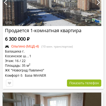
1
/
10
Продается 1-комнатная квартира
6 300 000
Р
Ольгино (МЦД-4)
(10 мин. транспортом)
Балашиха г.
Косинское ш.
,
1
Этаж: 16 / 22
2
Площадь: 35 м
ЖК "Новоград Павлино"
Комфорт-5
База WinNER
Показать телефон