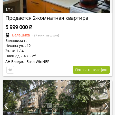
1
/
14
Продается 2-комнатная квартира
5 999 000
Р
Балашиха
(27 мин. пешком)
Балашиха г.
Чехова ул.
,
12
Этаж: 1 / 4
2
Площадь: 43,5 м
АН Владис
База WinNER
Показать телефон