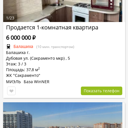
1
/
23
Продается 1-комнатная квартира
6 000 000
Р
Балашиха
(10 мин. транспортом)
Балашиха г.
Дубовая ул. (Сакраменто мкр)
,
5
Этаж: 3 / 3
2
Площадь: 37,8 м
ЖК "Сакраменто"
МИЭЛЬ
База WinNER
Показать телефон