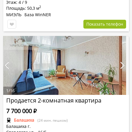
Этаж: 4 / 9
2
Площадь: 50,3 м
МИЭЛЬ
База WinNER
Показать телефон
1
/
16
Продается 2-комнатная квартира
7 700 000
Р
Балашиха
(24 мин. пешком)
Балашиха г.