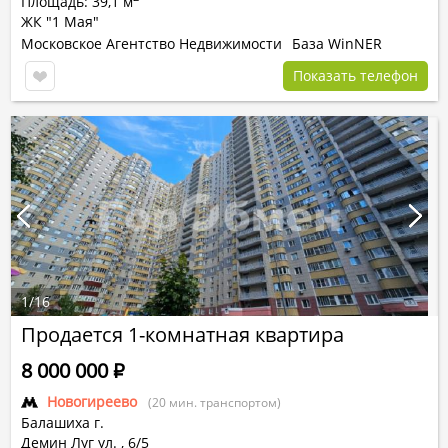
Площадь: 39,1 м
ЖК "1 Мая"
Московское Агентство Недвижимости
База WinNER
Показать телефон
1
/
16
Продается 1-комнатная квартира
8 000 000
Р
Новогиреево
(20 мин. транспортом)
Балашиха г.
Демин Луг ул.
,
6/5