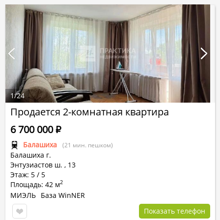
1
/
24
Продается 2-комнатная квартира
6 700 000
Р
Балашиха
(21 мин. пешком)
Балашиха г.
Энтузиастов ш.
,
13
Этаж: 5 / 5
2
Площадь: 42 м
МИЭЛЬ
База WinNER
Показать телефон