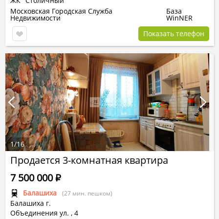
ЖК "Столичный"
Московская Городская Служба
База
Недвижимости
WinNER
Показать телефон
1
/
16
Продается 3-комнатная квартира
7 500 000
Р
Балашиха
(27 мин. пешком)
Балашиха г.
Объединения ул.
,
4