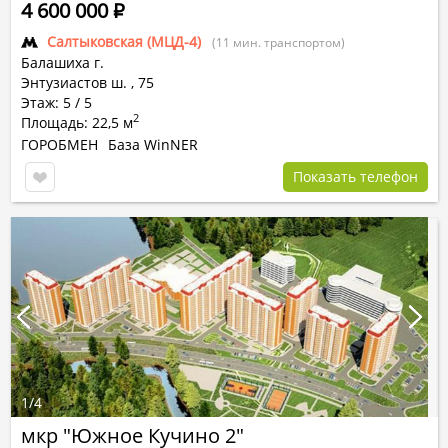
4 600 000
Р
Салтыковская (МЦД-4)
(11 мин. транспортом)
Балашиха г.
Энтузиастов ш.
,
75
Этаж: 5 / 5
2
Площадь: 22,5 м
ГОРОБМЕН
База WinNER
Показать телефон
1
/
4
мкр "Южное Кучино 2"