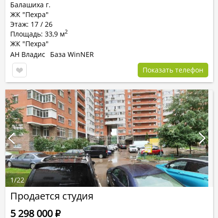
Балашиха г.
ЖК "Пехра"
Этаж: 17 / 26
2
Площадь: 33,9 м
ЖК "Пехра"
АН Владис
База WinNER
Показать телефон
1
/
22
Продается студия
5 298 000
Р