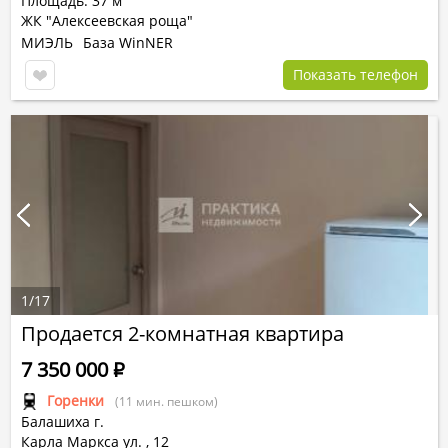
Площадь: 37 м
ЖК "Алексеевская роща"
МИЭЛЬ
База WinNER
Показать телефон
1
/
17
Продается 2-комнатная квартира
7 350 000
Р
Горенки
(11 мин. пешком)
Балашиха г.
Карла Маркса ул.
,
12