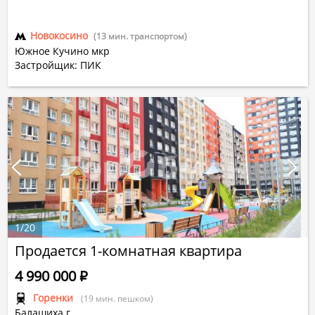
Новокосино
(13 мин. транспортом)
Южное Кучино мкр
Застройщик: ПИК
1
/
20
Продается 1-комнатная квартира
4 990 000
Р
Горенки
(19 мин. пешком)
Балашиха г.