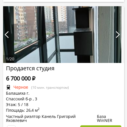
1
/
20
Продается студия
6 700 000
Р
Черное
(10 мин. транспортом)
Балашиха г.
Спасский б-р
,
3
Этаж: 5 / 18
2
Площадь: 26,4 м
Частный риэлтор Канель Григорий
База
Яковлевич
WinNER