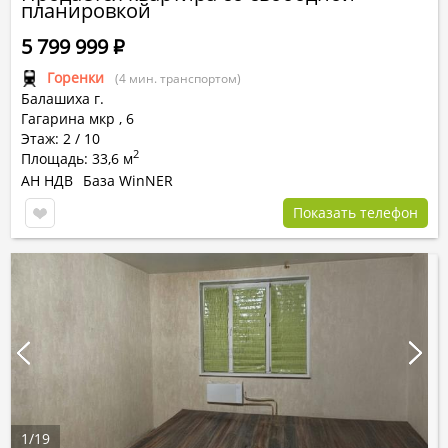
планировкой
5 799 999
Р
Горенки
(4 мин. транспортом)
Балашиха г.
Гагарина мкр
,
6
Этаж: 2 / 10
2
Площадь: 33,6 м
АН НДВ
База WinNER
Показать телефон
1
/
19