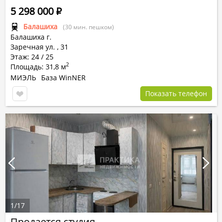
5 298 000
Р
Балашиха
(30 мин. пешком)
Балашиха г.
Заречная ул.
,
31
Этаж: 24 / 25
2
Площадь: 31,8 м
МИЭЛЬ
База WinNER
Показать телефон
1
/
17
Продается студия