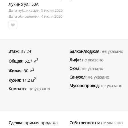
Лукино ул.
,
53А
Дата публикации: 5 июня 2026
Дата обновления: 4 июля 2026
Этаж:
3 / 24
Балкон/лоджия:
не указано
Лифт:
не указано
2
Общая:
52,7 м
Окна:
не указано
2
Жилая:
30 м
Санузел:
не указано
2
Кухня:
11,2 м
Мусоропровод:
не указано
Комнаты:
не указано
Сделка:
прямая продажа
Собственность:
не указано