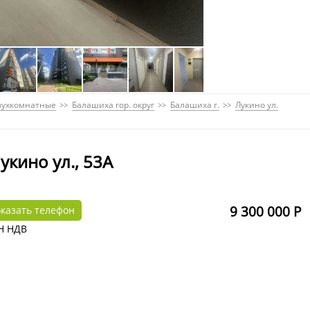
вухкомнатные
Балашиха гор. округ
Балашиха г.
Лукино ул.
укино ул., 53А
9 300 000 Р
казать телефон
Н НДВ