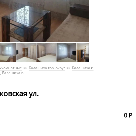
хкомнатные
Балашиха гор. округ
Балашиха г.
, Балашиха г.
ковская ул.
0 Р