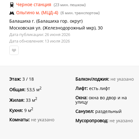
Черное станция
(23 мин. пешком)
Ольгино м. (МЦД-4)
(6 мин. транспортом)
Балашиха г.
(
Балашиха гор. округ
)
Московская ул. (Железнодорожный мкр)
,
30
Дата публикации: 26 июня 2026
Дата обновления: 13 июля 2026
Этаж:
3 / 18
Балкон/лоджия:
не указано
Лифт:
есть лифт
2
Общая:
53,5 м
Окна:
окна во двор и на
2
Жилая:
33 м
улицу
2
Кухня:
9 м
Санузел:
раздельный
Комнаты:
не указано
Мусоропровод:
не указано